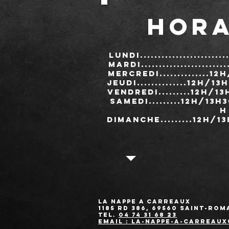
HORA
LUNDI........................
MARDI........................
MERCREDI..............12h
JEUDI..............12h/13
VENDREDI.........12H/13h3
SAMEDI.........12h/13h30.
h
DIMANCHE.........12h/13h3
LA NAPPE A CARREAUX
1185 RD 386, 69560 Saint-Rom
Tel.
04 74 31 68 23
Email :
la-nappe-a-carreau