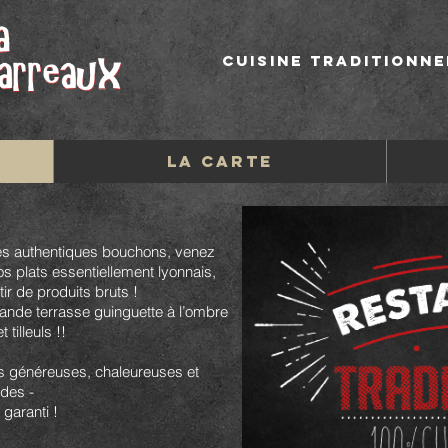
Cuisine traditionne
LA CARTE
les authentiques bouchons, venez
os plats essentiellement lyonnais,
ir de produits bruts !
rande terrasse guinguette à l’ombre
 tilleuls !!
s généreuses, chaleureuses et
des -
garanti !