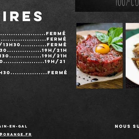
IRES
......................FERMé
......................Fermé
/13h3
0............Fermé
h3
0................19h/21h
0...............19h/21h
..................19h/21
0.................FERmé
Nous s
ain-en-Gal
x@orange.fr